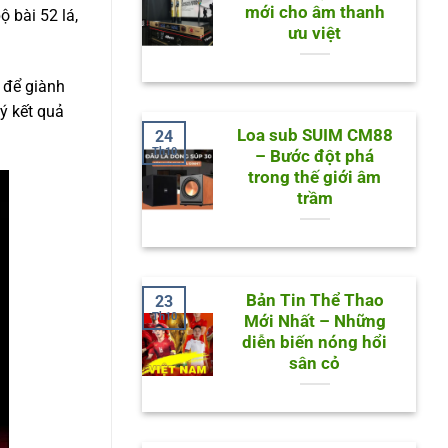
mới cho âm thanh
ộ bài 52 lá,
ưu việt
i để giành
lý kết quả
Loa sub SUIM CM88
24
Th10
– Bước đột phá
trong thế giới âm
trầm
Bản Tin Thể Thao
23
Th10
Mới Nhất – Những
diễn biến nóng hổi
sân cỏ