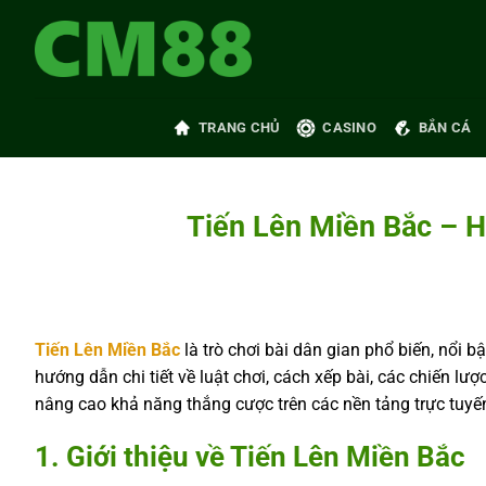
Bỏ
qua
nội
dung
TRANG CHỦ
CASINO
BẮN CÁ
Tiến Lên Miền Bắc – H
Tiến Lên Miền Bắc
là trò chơi bài dân gian phổ biến, nổi b
hướng dẫn chi tiết về luật chơi, cách xếp bài, các chiến lư
nâng cao khả năng thắng cược trên các nền tảng trực tuy
1. Giới thiệu về Tiến Lên Miền Bắc