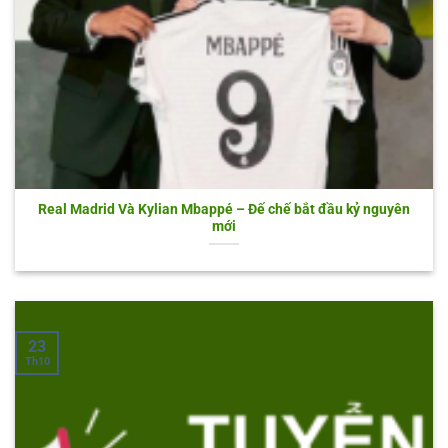
Real Madrid Và Kylian Mbappé – Đế chế bắt đầu kỷ nguyên
mới
23
Th10