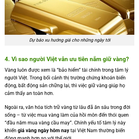
Dự báo xu hướng giá cho những ngày tới
4. Vì sao người Việt vẫn ưu tiên nắm giữ vàng?
Vàng luôn được xem là “bảo hiểm” tài chính trong tâm lý
người Việt. Trong bối cảnh thị trường chứng khoán biến
động, bất động sản chững lại, thì việc giữ vàng giúp họ
cảm thấy an toàn hơn.
Ngoài ra, văn hóa tích trữ vàng từ lâu đã ăn sâu trong đời
sống – từ việc mua vàng làm của hồi môn đến thói quen
“đầu năm mua vàng cầu may”. Chính yếu tố tâm lý này
khiến
giá vàng ngày hôm nay
tại Việt Nam thường biến
động mạnh hơn so với thế giới.