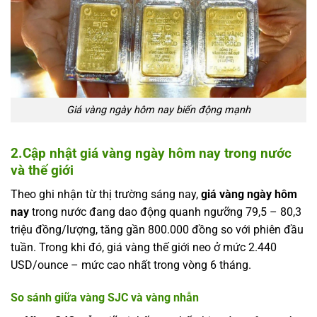
Giá vàng ngày hôm nay biến động mạnh
2.Cập nhật giá vàng ngày hôm nay trong nước
và thế giới
Theo ghi nhận từ thị trường sáng nay,
giá vàng ngày hôm
nay
trong nước đang dao động quanh ngưỡng 79,5 – 80,3
triệu đồng/lượng, tăng gần 800.000 đồng so với phiên đầu
tuần. Trong khi đó, giá vàng thế giới neo ở mức 2.440
USD/ounce – mức cao nhất trong vòng 6 tháng.
So sánh giữa vàng SJC và vàng nhẫn