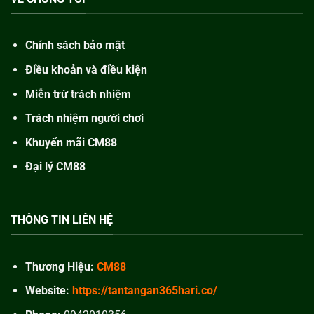
Chính sách bảo mật
Điều khoản và điều kiện
Miễn trừ trách nhiệm
Trách nhiệm người chơi
Khuyến mãi CM88
Đại lý CM88
THÔNG TIN LIÊN HỆ
Thương Hiệu:
CM88
Website:
https://tantangan365hari.co/