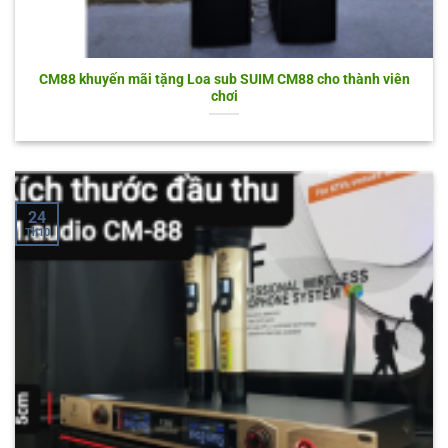
CM88 khuyến mãi tặng Loa sub SUIM CM88 cho thành viên
chơi
24
Th10