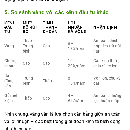
5. So sánh vàng với các kênh đầu tư khác
KÊNH
MỨC
TÍNH
LỢI
ĐẦU
ĐỘ RỦI
THANH
NHUẬN
NHẬN ĐỊNH
TƯ
RO
KHOẢN
KỲ VỌNG
Thấp –
An toàn, thích
8 –
Vàng
Trung
Cao
hợp tích trữ dài
12%/năm
bình
hạn
Chứng
10 –
Cần kiến thức,
Cao
Cao
khoán
20%/năm
chịu rủi ro lớn
Bất
Trung
8 –
Vốn lớn, chu kỳ
động
Thấp
bình
15%/năm
dài
sản
Gửi tiết
4 –
An toàn, nhưng
Thấp
Cao
kiệm
6%/năm
lợi nhuận thấp
Nhìn chung, vàng vẫn là lựa chọn cân bằng giữa an toàn
và lợi nhuận – đặc biệt trong giai đoạn kinh tế biến động
như hiện nay.