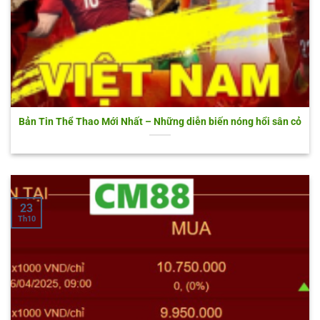
Bản Tin Thể Thao Mới Nhất – Những diễn biến nóng hổi sân cỏ
23
Th10