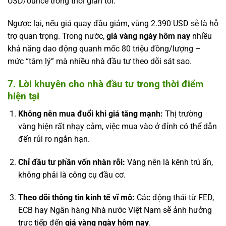
USD/ounce trong thời gian tới.
Ngược lại, nếu giá quay đầu giảm, vùng 2.390 USD sẽ là hỗ
trợ quan trọng. Trong nước,
giá vàng ngày hôm nay
nhiều
khả năng dao động quanh mốc 80 triệu đồng/lượng –
mức “tâm lý” mà nhiều nhà đầu tư theo dõi sát sao.
7. Lời khuyên cho nhà đầu tư trong thời điểm
hiện tại
Không nên mua đuổi khi giá tăng mạnh:
Thị trường
vàng hiện rất nhạy cảm, việc mua vào ở đỉnh có thể dẫn
đến rủi ro ngắn hạn.
Chỉ đầu tư phần vốn nhàn rỗi:
Vàng nên là kênh trú ẩn,
không phải là công cụ đầu cơ.
Theo dõi thông tin kinh tế vĩ mô:
Các động thái từ FED,
ECB hay Ngân hàng Nhà nước Việt Nam sẽ ảnh hưởng
trực tiếp đến
giá vàng ngày hôm nay
.