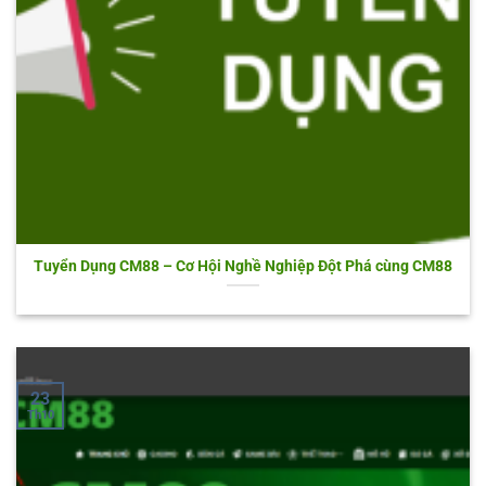
Tuyển Dụng CM88 – Cơ Hội Nghề Nghiệp Đột Phá cùng CM88
23
Th10