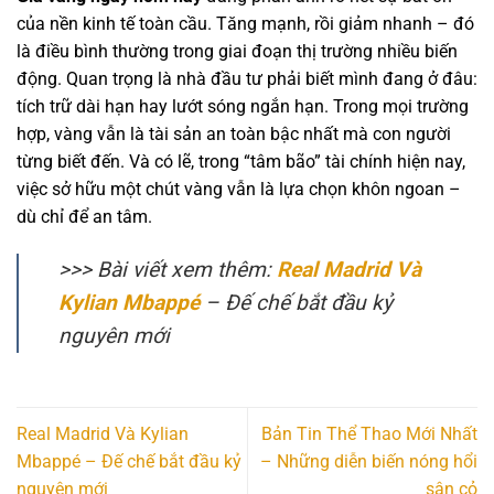
của nền kinh tế toàn cầu. Tăng mạnh, rồi giảm nhanh – đó
là điều bình thường trong giai đoạn thị trường nhiều biến
động. Quan trọng là nhà đầu tư phải biết mình đang ở đâu:
tích trữ dài hạn hay lướt sóng ngắn hạn. Trong mọi trường
hợp, vàng vẫn là tài sản an toàn bậc nhất mà con người
từng biết đến. Và có lẽ, trong “tâm bão” tài chính hiện nay,
việc sở hữu một chút vàng vẫn là lựa chọn khôn ngoan –
dù chỉ để an tâm.
>>> Bài viết xem thêm:
Real Madrid Và
Kylian Mbappé
– Đế chế bắt đầu kỷ
nguyên mới
Real Madrid Và Kylian
Bản Tin Thể Thao Mới Nhất
Mbappé – Đế chế bắt đầu kỷ
– Những diễn biến nóng hổi
nguyên mới
sân cỏ