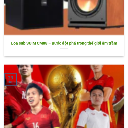
Loa sub SUIM CM88 – Bước đột phá trong thế giới âm trầm
23
Th10