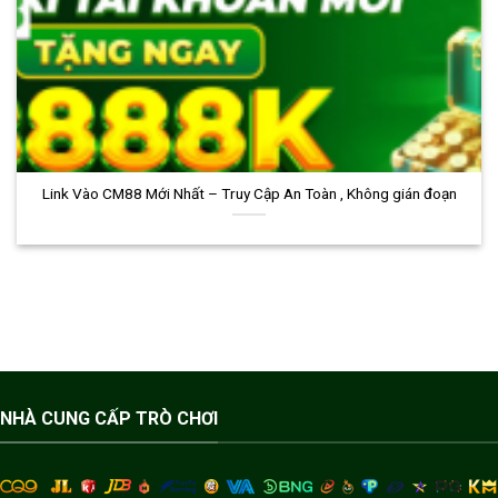
Link Vào CM88 Mới Nhất – Truy Cập An Toàn , Không gián đoạn
NHÀ CUNG CẤP TRÒ CHƠI