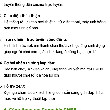
truyền thống đến casino trực tuyến.
Giao diện thân thiện:
Hệ thống tối ưu cho mọi thiết bị, từ điện thoại, máy tính bảng
đến máy tính để bàn.
Trải nghiệm trực tuyến sống động:
Hình ảnh sắc nét, âm thanh chân thực và hiệu ứng sinh động
giúp người chơi cảm giác như đang ở sòng bạc thực tế.
Cơ hội nhận thưởng hấp dẫn:
Các bàn chơi, sự kiện và chương trình khuyến mãi tại CM88
giúp người chơi tối đa hóa lợi ích.
Hỗ trợ 24/7:
Đội ngũ chăm sóc khách hàng luôn sẵn sàng giải đáp thắc
mắc và hỗ trợ kỹ thuật kịp thời.
4.
Cách tham gia Game bài CM88