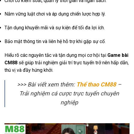
Chơi có kiểm soát, quản lý thời gian và ngân sách.
Nắm vững luật chơi và áp dụng chiến lược hợp lý.
Tận dụng khuyến mãi và sự kiện để tối đa lợi ích.
Bảo mật thông tin và liên hệ hỗ trợ khi gặp sự cố.
Hiểu rõ các nguyên tắc và tận dụng mọi cơ hội tại
Game bài
CM88
sẽ giúp trải nghiệm giải trí trực tuyến trở nên hấp dẫn,
thú vị và đầy hứng khởi.
>>> Bài viết xem thêm:
Thể thao CM88
–
Trải nghiệm cá cược trực tuyến chuyên
nghiệp