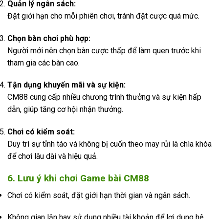
Quản lý ngân sách:
Đặt giới hạn cho mỗi phiên chơi, tránh đặt cược quá mức.
Chọn bàn chơi phù hợp:
Người mới nên chọn bàn cược thấp để làm quen trước khi
tham gia các bàn cao.
Tận dụng khuyến mãi và sự kiện:
CM88 cung cấp nhiều chương trình thưởng và sự kiện hấp
dẫn, giúp tăng cơ hội nhận thưởng.
Chơi có kiểm soát:
Duy trì sự tỉnh táo và không bị cuốn theo may rủi là chìa khóa
để chơi lâu dài và hiệu quả.
6.
Lưu ý khi chơi Game bài CM88
Chơi có kiểm soát, đặt giới hạn thời gian và ngân sách.
Không gian lận hay sử dụng nhiều tài khoản để lợi dụng hệ