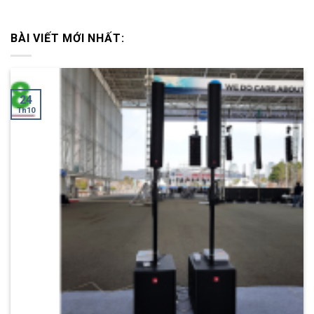
BÀI VIẾT MỚI NHẤT:
24
Th10