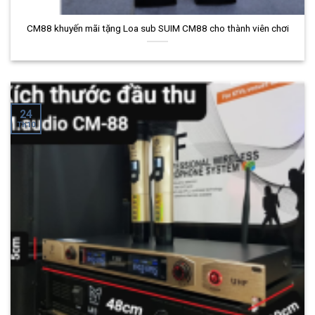
CM88 khuyến mãi tặng Loa sub SUIM CM88 cho thành viên chơi
24
Th10