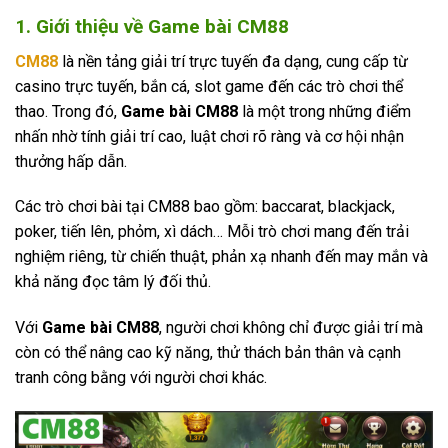
1.
Giới thiệu về Game bài CM88
CM88
là nền tảng giải trí trực tuyến đa dạng, cung cấp từ
casino trực tuyến, bắn cá, slot game đến các trò chơi thể
thao. Trong đó,
Game bài CM88
là một trong những điểm
nhấn nhờ tính giải trí cao, luật chơi rõ ràng và cơ hội nhận
thưởng hấp dẫn.
Các trò chơi bài tại CM88 bao gồm: baccarat, blackjack,
poker, tiến lên, phỏm, xì dách… Mỗi trò chơi mang đến trải
nghiệm riêng, từ chiến thuật, phản xạ nhanh đến may mắn và
khả năng đọc tâm lý đối thủ.
Với
Game bài CM88
, người chơi không chỉ được giải trí mà
còn có thể nâng cao kỹ năng, thử thách bản thân và cạnh
tranh công bằng với người chơi khác.