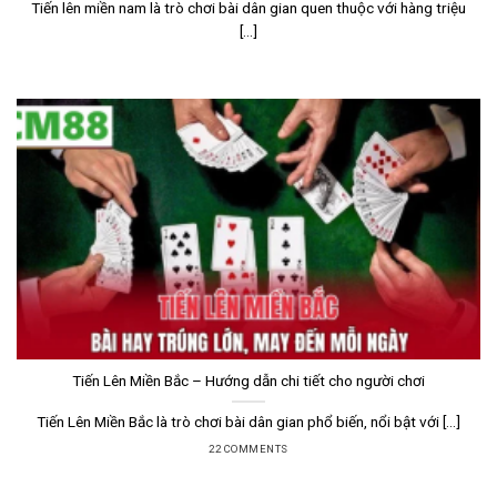
Tiến lên miền nam là trò chơi bài dân gian quen thuộc với hàng triệu
[...]
Tiến Lên Miền Bắc – Hướng dẫn chi tiết cho người chơi
Tiến Lên Miền Bắc là trò chơi bài dân gian phổ biến, nổi bật với [...]
22 COMMENTS