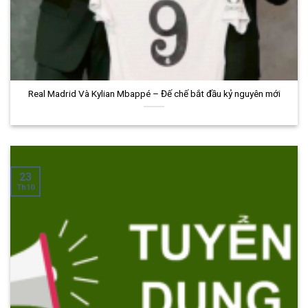
Real Madrid Và Kylian Mbappé – Đế chế bắt đầu kỷ nguyên mới
23
Th10