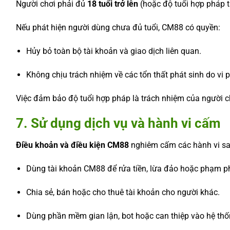
Người chơi phải đủ
18 tuổi trở lên
(hoặc độ tuổi hợp pháp t
Nếu phát hiện người dùng chưa đủ tuổi, CM88 có quyền:
Hủy bỏ toàn bộ tài khoản và giao dịch liên quan.
Không chịu trách nhiệm về các tổn thất phát sinh do vi 
Việc đảm bảo độ tuổi hợp pháp là trách nhiệm của người ch
7. Sử dụng dịch vụ và hành vi cấm
Điều khoản và điều kiện CM88
nghiêm cấm các hành vi sa
Dùng tài khoản CM88 để rửa tiền, lừa đảo hoặc phạm p
Chia sẻ, bán hoặc cho thuê tài khoản cho người khác.
Dùng phần mềm gian lận, bot hoặc can thiệp vào hệ thố