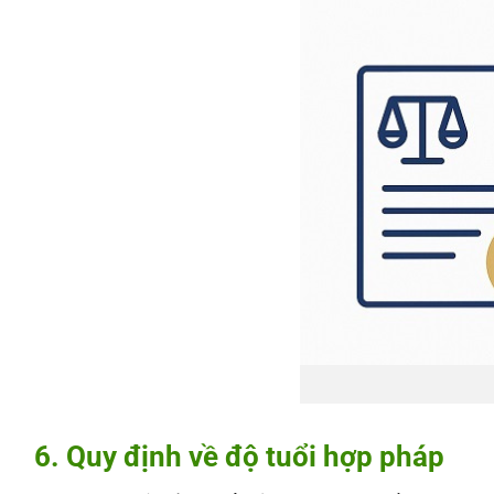
6. Quy định về độ tuổi hợp pháp