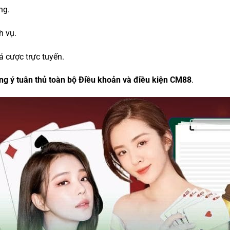
ng.
h vụ.
á cược trực tuyến.
ng ý tuân thủ toàn bộ Điều khoản và điều kiện CM88
.