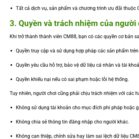
Tất cả dịch vụ, sản phẩm và chương trình ưu đãi thuộc
3. Quyền và trách nhiệm của người
Khi trở thành thành viên CM88, bạn có các quyền cơ bản sa
Quyền truy cập và sử dụng hợp pháp các sản phẩm trên
Quyền yêu cầu hỗ trợ, bảo vệ dữ liệu cá nhân và tài kho
Quyền khiếu nại nếu có sai phạm hoặc lỗi hệ thống.
Tuy nhiên, người chơi cũng phải chịu trách nhiệm với các h
Không sử dụng tài khoản cho mục đích phi pháp hoặc gi
Không chia sẻ thông tin đăng nhập cho người khác.
Không can thiệp, chỉnh sửa hay làm sai lệch dữ liệu CM