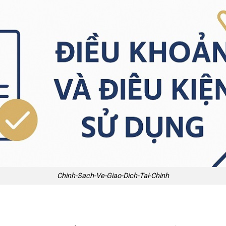
Chinh-Sach-Ve-Giao-Dich-Tai-Chinh