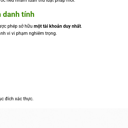
ước nếu nhằm tuân thủ luật pháp mới.
h danh tính
được phép sở hữu
một tài khoản duy nhất
.
ành vi vi phạm nghiêm trọng.
c đích xác thực.