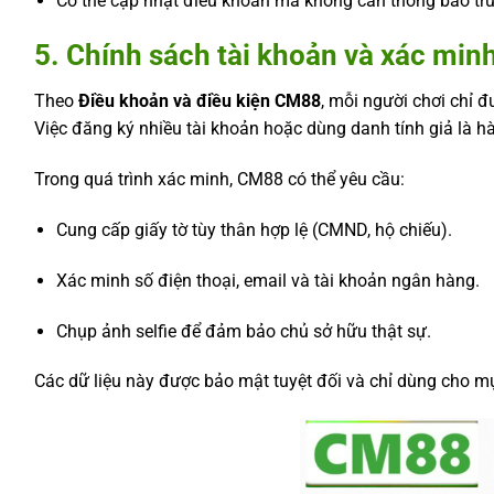
Có thể cập nhật điều khoản mà không cần thông báo tr
5. Chính sách tài khoản và xác min
Theo
Điều khoản và điều kiện CM88
, mỗi người chơi chỉ 
Việc đăng ký nhiều tài khoản hoặc dùng danh tính giả là h
Trong quá trình xác minh, CM88 có thể yêu cầu:
Cung cấp giấy tờ tùy thân hợp lệ (CMND, hộ chiếu).
Xác minh số điện thoại, email và tài khoản ngân hàng.
Chụp ảnh selfie để đảm bảo chủ sở hữu thật sự.
Các dữ liệu này được bảo mật tuyệt đối và chỉ dùng cho mụ