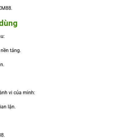
 CM88.
 dùng
u:
 nền tảng.
ản.
ành vi của mình:
an lận.
88.