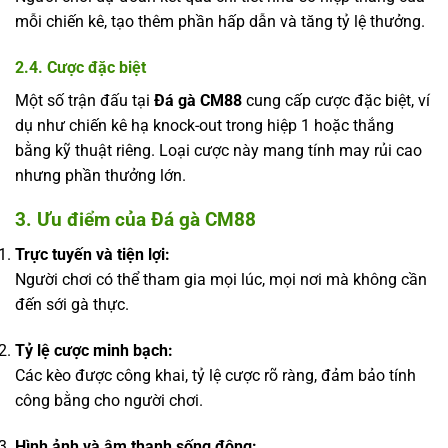
mỗi chiến kê, tạo thêm phần hấp dẫn và tăng tỷ lệ thưởng.
2.4. Cược đặc biệt
Một số trận đấu tại
Đá gà CM88
cung cấp cược đặc biệt, ví
dụ như chiến kê hạ knock-out trong hiệp 1 hoặc thắng
bằng kỹ thuật riêng. Loại cược này mang tính may rủi cao
nhưng phần thưởng lớn.
3.
Ưu điểm của Đá gà CM88
Trực tuyến và tiện lợi:
Người chơi có thể tham gia mọi lúc, mọi nơi mà không cần
đến sới gà thực.
Tỷ lệ cược minh bạch:
Các kèo được công khai, tỷ lệ cược rõ ràng, đảm bảo tính
công bằng cho người chơi.
Hình ảnh và âm thanh sống động: