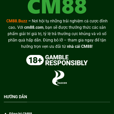
CM88.Buzz
–
Nơi hội tụ những trải nghiệm cá cược đỉnh
cao
.
Với
cm88.com
, bạn sẽ được thưởng thức các sản
phẩm giải trí giá trị, tỷ lệ trả thưởng cực khủng và vô số
phần quà hấp dẫn. Đừng bỏ lỡ – tham gia ngay để tận
hưởng trọn vẹn ưu đãi từ
nhà cái CM88
!
HƯỚNG DẪN
Đăng ký CM88