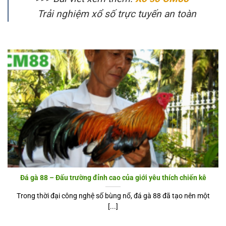
Trải nghiệm xổ số trực tuyến an toàn
Đá gà 88 – Đấu trường đỉnh cao của giới yêu thích chiến kê
Trong thời đại công nghệ số bùng nổ, đá gà 88 đã tạo nên một
[...]