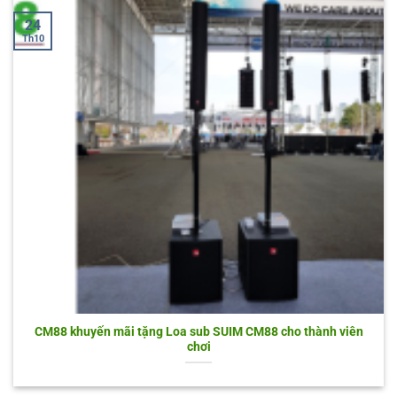
24
Th10
CM88 khuyến mãi tặng Loa sub SUIM CM88 cho thành viên
chơi