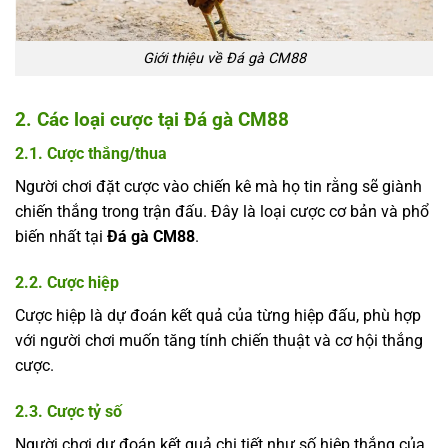
Giới thiệu về Đá gà CM88
2.
Các loại cược tại Đá gà CM88
2.1. Cược thắng/thua
Người chơi đặt cược vào chiến kê mà họ tin rằng sẽ giành
chiến thắng trong trận đấu. Đây là loại cược cơ bản và phổ
biến nhất tại
Đá gà CM88
.
2.2. Cược hiệp
Cược hiệp là dự đoán kết quả của từng hiệp đấu, phù hợp
với người chơi muốn tăng tính chiến thuật và cơ hội thắng
cược.
2.3. Cược tỷ số
Người chơi dự đoán kết quả chi tiết như số hiệp thắng của