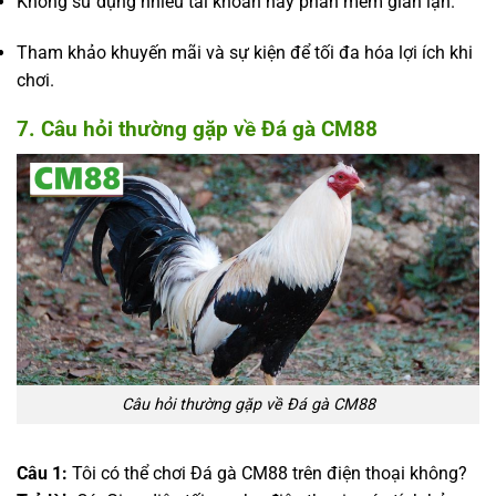
Không sử dụng nhiều tài khoản hay phần mềm gian lận.
Tham khảo khuyến mãi và sự kiện để tối đa hóa lợi ích khi
chơi.
7.
Câu hỏi thường gặp về Đá gà CM88
Câu hỏi thường gặp về Đá gà CM88
Câu 1:
Tôi có thể chơi Đá gà CM88 trên điện thoại không?