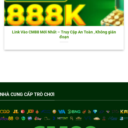
Link Vào CM88 Mới Nhất – Truy Cập An Toàn , Không gián
đoạn
NHÀ CUNG CẤP TRÒ CHƠI