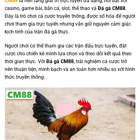
CM88
là nền tảng giải trí trực tuyến đa dạng, nổi bật với
casino, game bài, bắn cá, slot, thể thao và
Đá gà CM88
.
Đây là trò chơi cá cược truyền thống, được số hóa để người
chơi tham gia trực tuyến nhưng vẫn giữ nguyên cảm giác
kịch tính của trận đá gà thực.
Người chơi có thể tham gia các trận đấu trực tuyến, đặt
cược cho chiến kê mình lựa chọn và theo dõi kết quả theo
thời gian thực. Với
Đá gà CM88
, trải nghiệm cá cược trở
nên thuận tiện, minh bạch và an toàn hơn nhiều so với hình
thức truyền thống.