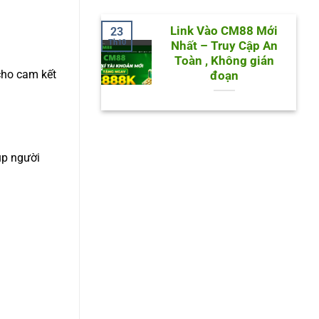
Link Vào CM88 Mới
23
Th10
Nhất – Truy Cập An
Toàn , Không gián
cho cam kết
đoạn
úp người