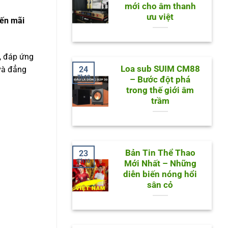
mới cho âm thanh
ưu việt
ến mãi
, đáp ứng
Loa sub SUIM CM88
 và đẳng
24
Th10
– Bước đột phá
trong thế giới âm
trầm
Bản Tin Thể Thao
23
Th10
Mới Nhất – Những
diễn biến nóng hổi
sân cỏ