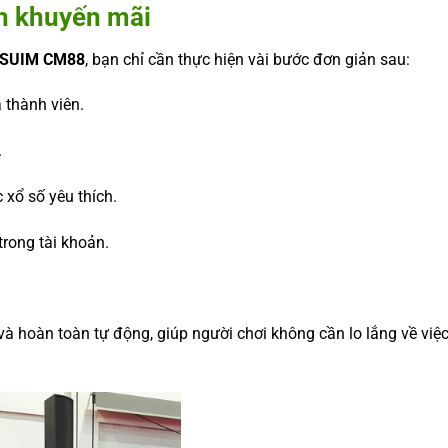
h khuyến mãi
b SUIM CM88
, bạn chỉ cần thực hiện vài bước đơn giản sau:
 thành viên.
.
c xổ số yêu thích.
rong tài khoản.
à hoàn toàn tự động, giúp người chơi không cần lo lắng về việc