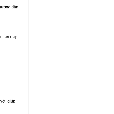
 hướng dẫn
n lần này.
vời, giúp