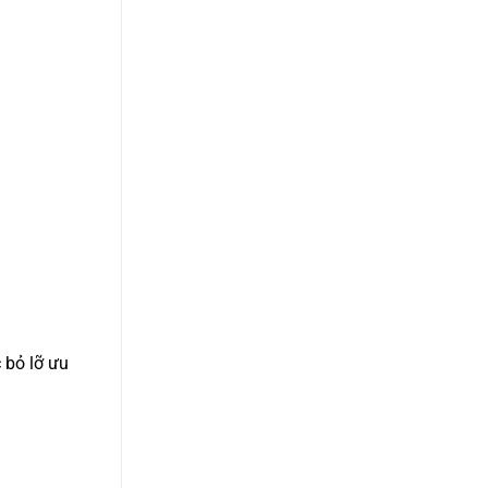
 bỏ lỡ ưu