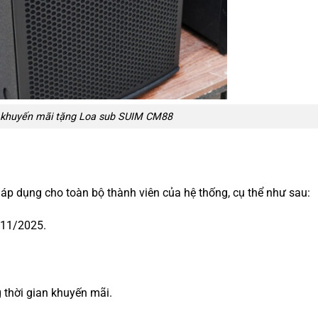
 khuyến mãi tặng Loa sub SUIM CM88
áp dụng cho toàn bộ thành viên của hệ thống, cụ thể như sau:
/11/2025.
 thời gian khuyến mãi.