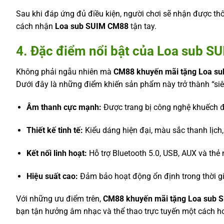
Sau khi đáp ứng đủ điều kiện, người chơi sẽ nhận được t
cách nhận
Loa sub SUIM CM88
tận tay.
4. Đặc điểm nổi bật của Loa sub 
Không phải ngẫu nhiên mà
CM88 khuyến mãi tặng Loa s
Dưới đây là những điểm khiến sản phẩm này trở thành “si
Âm thanh cực mạnh:
Được trang bị công nghệ khuếch đ
Thiết kế tinh tế:
Kiểu dáng hiện đại, màu sắc thanh lịch
Kết nối linh hoạt:
Hỗ trợ Bluetooth 5.0, USB, AUX và thẻ 
Hiệu suất cao:
Đảm bảo hoạt động ổn định trong thời g
Với những ưu điểm trên,
CM88 khuyến mãi tặng Loa sub 
bạn tận hưởng âm nhạc và thể thao trực tuyến một cách h