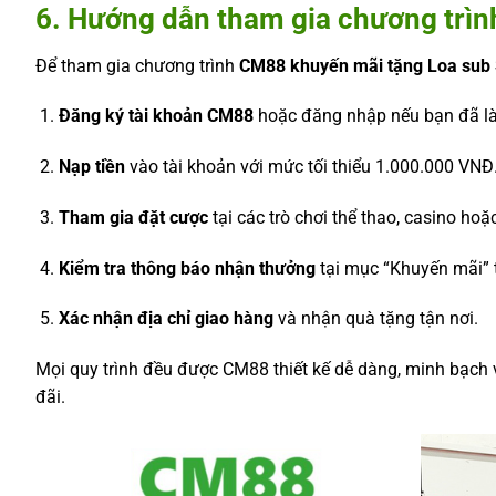
6. Hướng dẫn tham gia chương trìn
Để tham gia chương trình
CM88 khuyến mãi tặng Loa su
Đăng ký tài khoản CM88
hoặc đăng nhập nếu bạn đã là
Nạp tiền
vào tài khoản với mức tối thiểu 1.000.000 VNĐ
Tham gia đặt cược
tại các trò chơi thể thao, casino hoặ
Kiểm tra thông báo nhận thưởng
tại mục “Khuyến mãi” t
Xác nhận địa chỉ giao hàng
và nhận quà tặng tận nơi.
Mọi quy trình đều được CM88 thiết kế dễ dàng, minh bạch v
đãi.