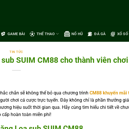
GAME BÀI
THỂ THAO
NỔ HŨ
ĐÁ GÀ
XỔ SỐ
TIN TỨC
 sub SUIM CM88 cho thành viên chơi
chắc chắn sẽ không thể bỏ qua chương trình
CM88 khuyến mãi 
ời chơi cá cược trực tuyến. Đây không chỉ là phần thưởng giá 
ơng hiệu suốt thời gian qua. Hãy cùng tìm hiểu chi tiết về chư
o cấp hoàn toàn miễn phí!
 tặng Loa sub SUIM CM88